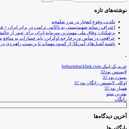
نوشته‌های تازه
تکذیب وقوع انفجار در مرز شلمچه
اعتراف رسانه صهیونیستی به ناکامی ترامپ در برابر ایران + فی
پزشکیان: وفاق ملی مهم‌ترین سرمایه ایران برای عبور از چا
عراقچی در تماس وزیرخارجه اوکراین: باید خسارات به منافع م
پاشنه آشیل‌های آمریکا؛ از کمبود مهمات تا بن‌بست راهبردی در ب
.
خرید بک لینک behtarinbacklink.com
لایسنس نود32
پسورد نود 32
اوکلی لایسنس رایگان نود 32
همیار نود 32
بهترین سئو
رایگان
آخرین دیدگاه‌ها
بایگانی‌ها