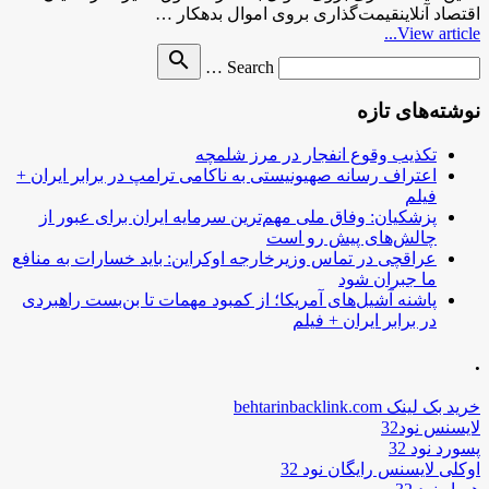
اقتصاد آنلاینقیمت‌گذاری بروی اموال بدهکار …
View article...
Search
search
Search …
for
نوشته‌های تازه
تکذیب وقوع انفجار در مرز شلمچه
اعتراف رسانه صهیونیستی به ناکامی ترامپ در برابر ایران +
فیلم
پزشکیان: وفاق ملی مهم‌ترین سرمایه ایران برای عبور از
چالش‌های پیش رو است
عراقچی در تماس وزیرخارجه اوکراین: باید خسارات به منافع
ما جبران شود
پاشنه آشیل‌های آمریکا؛ از کمبود مهمات تا بن‌بست راهبردی
در برابر ایران + فیلم
.
خرید بک لینک behtarinbacklink.com
لایسنس نود32
پسورد نود 32
اوکلی لایسنس رایگان نود 32