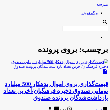
مدرسه
برگه نمونه
search
برچسب:
بروی پرونده
description
قیمت‌گذاری بروی اموال بدهکار 500 میلیارد
تومانی صندوق ذخیره فرهنگیان/آخرین تعداد
بازداشت‌شدگان پرونده صندوق
person
chat_bubble
access_time
bookmark