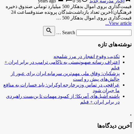
اخبار مدرسه جدید
56 years ago
0
قیمت‌گذاری بروی اموال بدهکار 500 میلیارد تومانی صندوق ذخیره
فرهنگیان/آخرین تعداد بازداشت‌شدگان پرونده صندوقساعت 24
قیمت‌گذاری بروی اموال بدهکار 500 …
View article...
Search
search
Search …
for
نوشته‌های تازه
تکذیب وقوع انفجار در مرز شلمچه
اعتراف رسانه صهیونیستی به ناکامی ترامپ در برابر ایران +
فیلم
پزشکیان: وفاق ملی مهم‌ترین سرمایه ایران برای عبور از
چالش‌های پیش رو است
عراقچی در تماس وزیرخارجه اوکراین: باید خسارات به منافع
ما جبران شود
پاشنه آشیل‌های آمریکا؛ از کمبود مهمات تا بن‌بست راهبردی
در برابر ایران + فیلم
.
آخرین دیدگاه‌ها