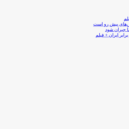
لم
لش‌های پیش رو است
ا جبران شود
رابر ایران + فیلم