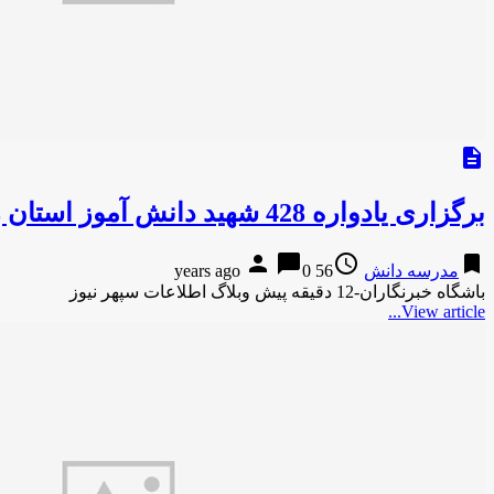
description
برگزاری یادواره 428 شهید دانش آموز استان زنجان
person
chat_bubble
access_time
bookmark
مدرسه دانش
56 years ago
0
باشگاه خبرنگاران-12 دقیقه پیش وبلاگ اطلاعات سپهر نیوز
View article...