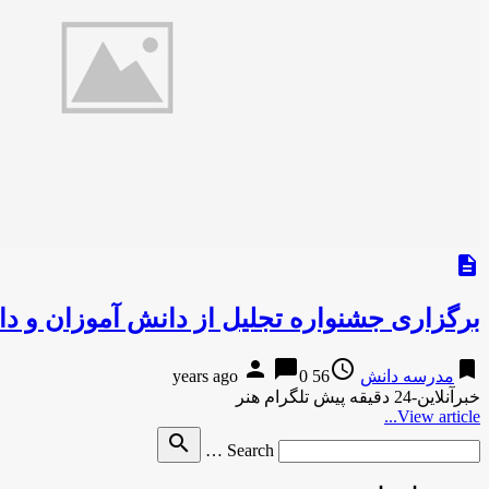
description
برگزاری جشنواره تجلیل از دانش آموزان و د
person
chat_bubble
access_time
bookmark
مدرسه دانش
56 years ago
0
خبرآنلاین-24 دقیقه پیش تلگرام هنر
View article...
Search
search
Search …
for