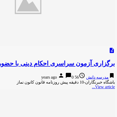
description
برگزاری آزمون سراسری احکام دینی با حضور 62 هزار دانش آموز استان 
person
chat_bubble
access_time
bookmark
مدرسه دانش
56 years ago
0
باشگاه خبرنگاران-10 دقیقه پیش روزنامه قانون کانون نماز
View article...