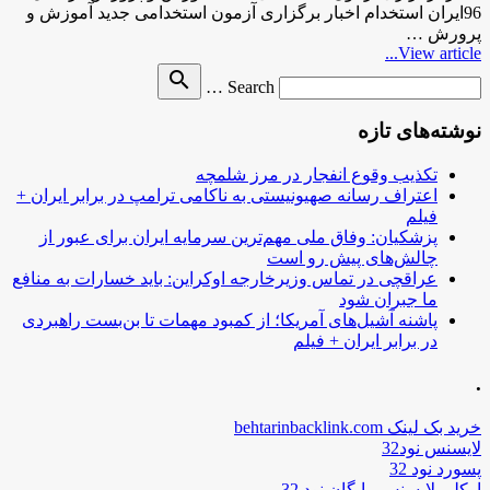
96ایران استخدام اخبار برگزاری آزمون استخدامی جدید آموزش و
پرورش …
View article...
Search
search
Search …
for
نوشته‌های تازه
تکذیب وقوع انفجار در مرز شلمچه
اعتراف رسانه صهیونیستی به ناکامی ترامپ در برابر ایران +
فیلم
پزشکیان: وفاق ملی مهم‌ترین سرمایه ایران برای عبور از
چالش‌های پیش رو است
عراقچی در تماس وزیرخارجه اوکراین: باید خسارات به منافع
ما جبران شود
پاشنه آشیل‌های آمریکا؛ از کمبود مهمات تا بن‌بست راهبردی
در برابر ایران + فیلم
.
خرید بک لینک behtarinbacklink.com
لایسنس نود32
پسورد نود 32
اوکلی لایسنس رایگان نود 32