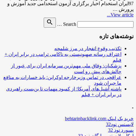
97ایران استخدام اخبار برگزاری آزمون استخدامی جدید آموزش و
پرورش …
View article...
Search
search
Search …
for
نوشته‌های تازه
تکذیب وقوع انفجار در مرز شلمچه
اعتراف رسانه صهیونیستی به ناکامی ترامپ در برابر ایران +
فیلم
پزشکیان: وفاق ملی مهم‌ترین سرمایه ایران برای عبور از
چالش‌های پیش رو است
عراقچی در تماس وزیرخارجه اوکراین: باید خسارات به منافع
ما جبران شود
پاشنه آشیل‌های آمریکا؛ از کمبود مهمات تا بن‌بست راهبردی
در برابر ایران + فیلم
.
خرید بک لینک behtarinbacklink.com
لایسنس نود32
پسورد نود 32
اوکلی لایسنس رایگان نود 32