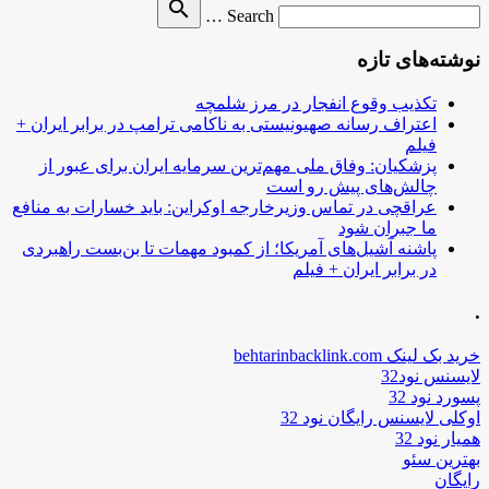
Search
search
Search …
for
نوشته‌های تازه
تکذیب وقوع انفجار در مرز شلمچه
اعتراف رسانه صهیونیستی به ناکامی ترامپ در برابر ایران +
فیلم
پزشکیان: وفاق ملی مهم‌ترین سرمایه ایران برای عبور از
چالش‌های پیش رو است
عراقچی در تماس وزیرخارجه اوکراین: باید خسارات به منافع
ما جبران شود
پاشنه آشیل‌های آمریکا؛ از کمبود مهمات تا بن‌بست راهبردی
در برابر ایران + فیلم
.
خرید بک لینک behtarinbacklink.com
لایسنس نود32
پسورد نود 32
اوکلی لایسنس رایگان نود 32
همیار نود 32
بهترین سئو
رایگان