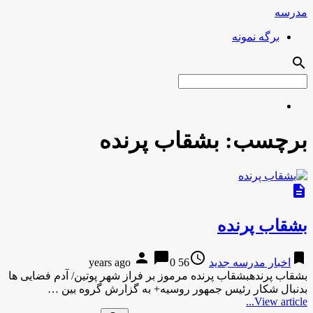
مدرسه
برگه نمونه
search
برچسب:
بشقاب پرنده
description
بشقاب پرنده
person
chat_bubble
access_time
bookmark
اخبار مدرسه جدید
56 years ago
0
بشقاب پرندهبشقاب پرنده مرموز بر فراز شهر پوتین/ آدم فضایی ها
بدنبال شکار رئیس جمهور روسیه+ به گزارش گروه بین …
View article...