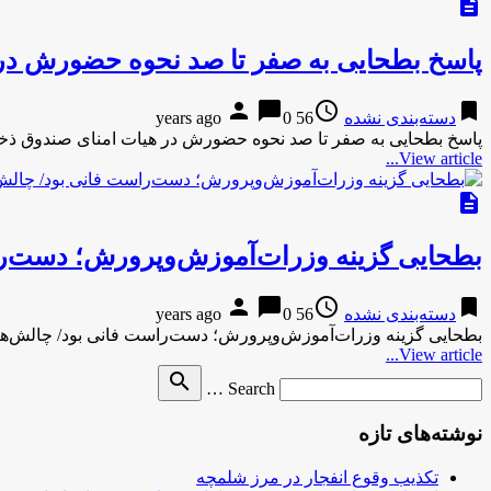
description
پاسخ بطحایی به صفر تا صد نحوه حضورش در 
person
chat_bubble
access_time
bookmark
دسته‌بندی نشده
56 years ago
0
پاسخ بطحایی به صفر تا صد نحوه حضورش در هیات امنای صندوق ذخی
View article...
description
بطحایی گزینه‌ وزرات‌آموزش‌وپرورش؛ دست‌را
person
chat_bubble
access_time
bookmark
دسته‌بندی نشده
56 years ago
0
بطحایی گزینه‌ وزرات‌آموزش‌وپرورش؛ دست‌راست ‌فانی بود/ چالش‌ها
View article...
Search
search
Search …
for
نوشته‌های تازه
تکذیب وقوع انفجار در مرز شلمچه