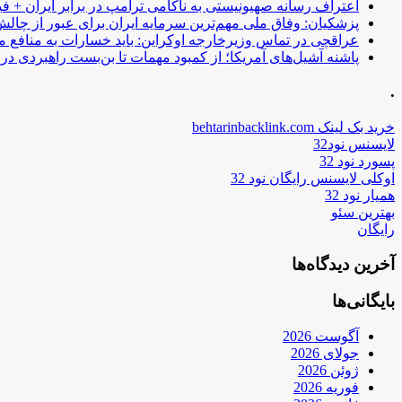
اعتراف رسانه صهیونیستی به ناکامی ترامپ در برابر ایران + فی
پزشکیان: وفاق ملی مهم‌ترین سرمایه ایران برای عبور از چا
عراقچی در تماس وزیرخارجه اوکراین: باید خسارات به منافع م
پاشنه آشیل‌های آمریکا؛ از کمبود مهمات تا بن‌بست راهبردی در ب
.
خرید بک لینک behtarinbacklink.com
لایسنس نود32
پسورد نود 32
اوکلی لایسنس رایگان نود 32
همیار نود 32
بهترین سئو
رایگان
آخرین دیدگاه‌ها
بایگانی‌ها
آگوست 2026
جولای 2026
ژوئن 2026
فوریه 2026