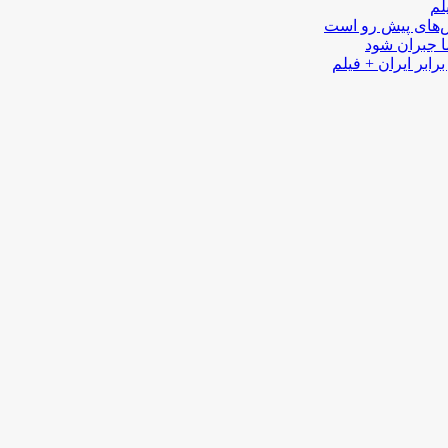
لم
لش‌های پیش رو است
ا جبران شود
رابر ایران + فیلم