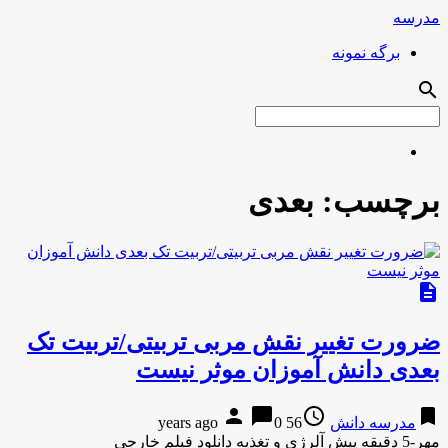
مدرسه
برگه نمونه
search
برچسب:
بعدی
description
ضرورت تغییر نقش مربی تربیتی/تربیت تک
بعدی دانش آموزان موثر نیست
person
chat_bubble
access_time
bookmark
مدرسه دانش
56 years ago
0
مهر-5 دقیقه پیش آلرژی و تغذیه دانلود فیلم خارجی