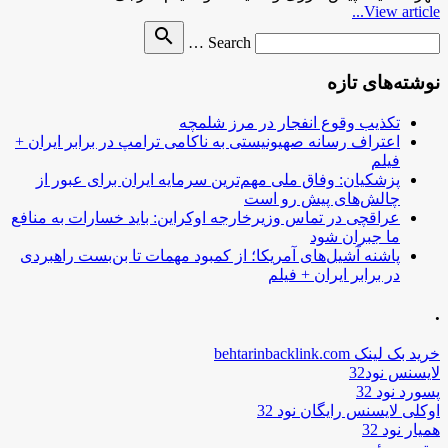
View article...
Search
search
Search …
for
نوشته‌های تازه
تکذیب وقوع انفجار در مرز شلمچه
اعتراف رسانه صهیونیستی به ناکامی ترامپ در برابر ایران +
فیلم
پزشکیان: وفاق ملی مهم‌ترین سرمایه ایران برای عبور از
چالش‌های پیش رو است
عراقچی در تماس وزیرخارجه اوکراین: باید خسارات به منافع
ما جبران شود
پاشنه آشیل‌های آمریکا؛ از کمبود مهمات تا بن‌بست راهبردی
در برابر ایران + فیلم
.
خرید بک لینک behtarinbacklink.com
لایسنس نود32
پسورد نود 32
اوکلی لایسنس رایگان نود 32
همیار نود 32