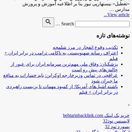
«تعطیل» نیستهارپی نیوز بنا بر اطلاعیه آموزش و پرورش
مدارس …
View article...
Search
search
Search …
for
نوشته‌های تازه
تکذیب وقوع انفجار در مرز شلمچه
اعتراف رسانه صهیونیستی به ناکامی ترامپ در برابر ایران +
فیلم
پزشکیان: وفاق ملی مهم‌ترین سرمایه ایران برای عبور از
چالش‌های پیش رو است
عراقچی در تماس وزیرخارجه اوکراین: باید خسارات به منافع
ما جبران شود
پاشنه آشیل‌های آمریکا؛ از کمبود مهمات تا بن‌بست راهبردی
در برابر ایران + فیلم
.
خرید بک لینک behtarinbacklink.com
لایسنس نود32
پسورد نود 32