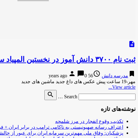
description
ثبت نام ۳۷۰۰ دانش آموز در نخستین المپیاد سلول های بنیادی
person
chat_bubble
access_time
bookmark
مدرسه دانش
56 years ago
0
مهر-19 ساعت پیش عکس های داغ جدید ماشین های جدید
View article...
Search
search
Search …
for
نوشته‌های تازه
تکذیب وقوع انفجار در مرز شلمچه
اعتراف رسانه صهیونیستی به ناکامی ترامپ در برابر ایران + فی
پزشکیان: وفاق ملی مهم‌ترین سرمایه ایران برای عبور از چا