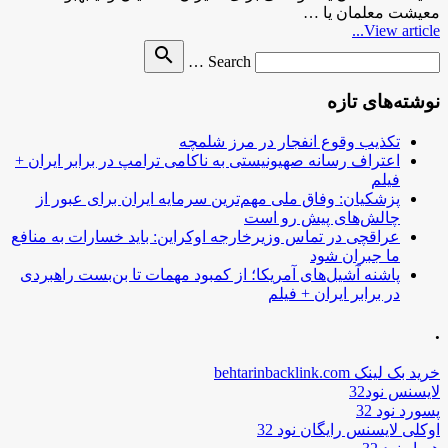
معیشت معلمان یا …
View article...
Search
search
Search …
for
نوشته‌های تازه
تکذیب وقوع انفجار در مرز شلمچه
اعتراف رسانه صهیونیستی به ناکامی ترامپ در برابر ایران +
فیلم
پزشکیان: وفاق ملی مهم‌ترین سرمایه ایران برای عبور از
چالش‌های پیش رو است
عراقچی در تماس وزیرخارجه اوکراین: باید خسارات به منافع
ما جبران شود
پاشنه آشیل‌های آمریکا؛ از کمبود مهمات تا بن‌بست راهبردی
در برابر ایران + فیلم
.
خرید بک لینک behtarinbacklink.com
لایسنس نود32
پسورد نود 32
اوکلی لایسنس رایگان نود 32