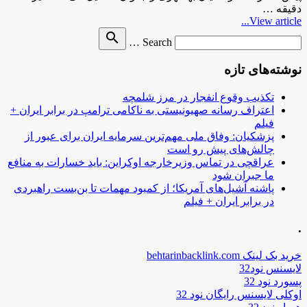
دقیقه …
View article...
Search
search
Search …
for
نوشته‌های تازه
تکذیب وقوع انفجار در مرز شلمچه
اعتراف رسانه صهیونیستی به ناکامی ترامپ در برابر ایران +
فیلم
پزشکیان: وفاق ملی مهم‌ترین سرمایه ایران برای عبور از
چالش‌های پیش رو است
عراقچی در تماس وزیرخارجه اوکراین: باید خسارات به منافع
ما جبران شود
پاشنه آشیل‌های آمریکا؛ از کمبود مهمات تا بن‌بست راهبردی
در برابر ایران + فیلم
.
خرید بک لینک behtarinbacklink.com
لایسنس نود32
پسورد نود 32
اوکلی لایسنس رایگان نود 32