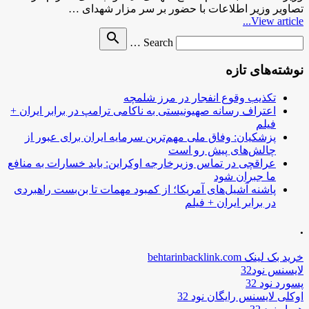
تصاویر وزیر اطلاعات با حضور بر سر مزار شهدای …
View article...
Search
search
Search …
for
نوشته‌های تازه
تکذیب وقوع انفجار در مرز شلمچه
اعتراف رسانه صهیونیستی به ناکامی ترامپ در برابر ایران +
فیلم
پزشکیان: وفاق ملی مهم‌ترین سرمایه ایران برای عبور از
چالش‌های پیش رو است
عراقچی در تماس وزیرخارجه اوکراین: باید خسارات به منافع
ما جبران شود
پاشنه آشیل‌های آمریکا؛ از کمبود مهمات تا بن‌بست راهبردی
در برابر ایران + فیلم
.
خرید بک لینک behtarinbacklink.com
لایسنس نود32
پسورد نود 32
اوکلی لایسنس رایگان نود 32