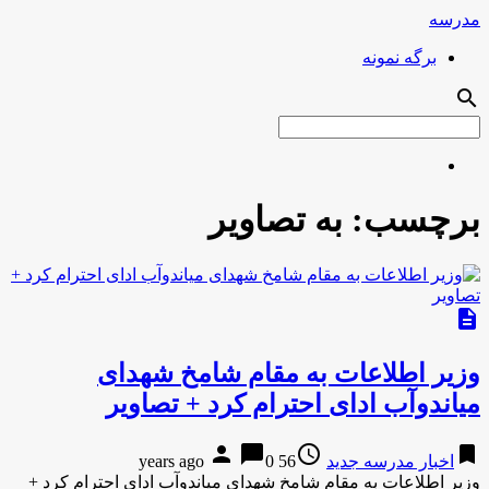
مدرسه
برگه نمونه
search
برچسب:
به تصاویر
description
وزیر اطلاعات به مقام شامخ شهدای
میاندوآب ادای احترام کرد + تصاویر
person
chat_bubble
access_time
bookmark
اخبار مدرسه جدید
56 years ago
0
وزیر اطلاعات به مقام شامخ شهدای میاندوآب ادای احترام کرد +