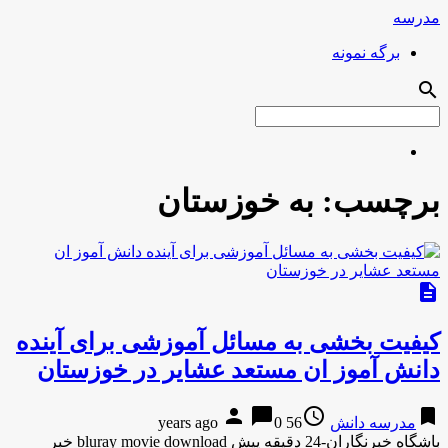
مدرسه
برگه نمونه
search
برچسب:
به خوزستان
description
کیفیت بخشی به مسائل آموزشی برای آینده
دانش آموز ان مستعد عشایر در خوزستان
person
chat_bubble
access_time
bookmark
مدرسه دانش
56 years ago
0
باشگاه خبرنگاران-24 دقیقه پیش bluray movie download خبر