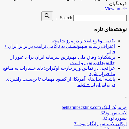
فرهنگیان
View article...
Search
search
Search …
for
نوشته‌های تازه
تکذیب وقوع انفجار در مرز شلمچه
اعتراف رسانه صهیونیستی به ناکامی ترامپ در برابر ایران +
فیلم
پزشکیان: وفاق ملی مهم‌ترین سرمایه ایران برای عبور از
چالش‌های پیش رو است
عراقچی در تماس وزیرخارجه اوکراین: باید خسارات به منافع
ما جبران شود
پاشنه آشیل‌های آمریکا؛ از کمبود مهمات تا بن‌بست راهبردی
در برابر ایران + فیلم
.
خرید بک لینک behtarinbacklink.com
لایسنس نود32
پسورد نود 32
اوکلی لایسنس رایگان نود 32