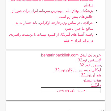
+ فیلم
پزشکیان: وفاق ملی مهم‌ترین سرمایه ایران برای عبور از
چالش‌های پیش رو است
عراقچی در تماس وزیرخارجه اوکراین: باید خسارات به
منافع ما جبران شود
پاشنه آشیل‌های آمریکا؛ از کمبود مهمات تا بن‌بست راهبردی
در برابر ایران + فیلم
خرید بک لینک behtarinbacklink.com
لایسنس نود32
.
پسورد نود 32
اوکلی لایسنس رایگان نود 32
همیار نود 32
بهترین سئو
رایگان
خرید آنتی ویروس