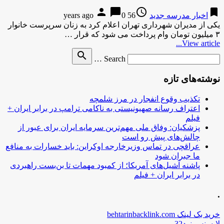
person
chat_bubble
access_time
bookmark
اخبار مدرسه جدید
56 years ago
0
یکی از مدیران شهرداری تهران اعلام کرد به زنان سرپرست خانوار
۳ میلیون تومان وام پرداخت می شود که قرار …
View article...
Search
search
Search …
for
نوشته‌های تازه
تکذیب وقوع انفجار در مرز شلمچه
اعتراف رسانه صهیونیستی به ناکامی ترامپ در برابر ایران +
فیلم
پزشکیان: وفاق ملی مهم‌ترین سرمایه ایران برای عبور از
چالش‌های پیش رو است
عراقچی در تماس وزیرخارجه اوکراین: باید خسارات به منافع
ما جبران شود
پاشنه آشیل‌های آمریکا؛ از کمبود مهمات تا بن‌بست راهبردی
در برابر ایران + فیلم
.
خرید بک لینک behtarinbacklink.com
لایسنس نود32