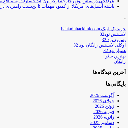
عراقچی در تماس وزیرخارجه اوکراین: باید خسارات به منافع م
پاشنه آشیل‌های آمریکا؛ از کمبود مهمات تا بن‌بست راهبردی در ب
.
خرید بک لینک behtarinbacklink.com
لایسنس نود32
پسورد نود 32
اوکلی لایسنس رایگان نود 32
همیار نود 32
بهترین سئو
رایگان
آخرین دیدگاه‌ها
بایگانی‌ها
آگوست 2026
جولای 2026
ژوئن 2026
فوریه 2026
ژانویه 2026
دسامبر 2025
نوامبر 2025