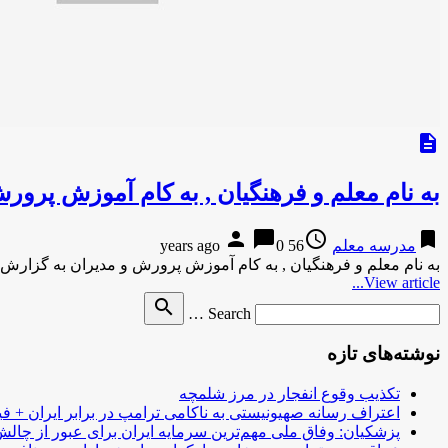
description
به نام معلم و فرهنگیان , به کام آموزش پرور
person
chat_bubble
access_time
bookmark
مدرسه معلم
56 years ago
0
به نام معلم و فرهنگیان , به کام آموزش پرورش و مدیران به گزار
View article...
Search
search
Search …
for
نوشته‌های تازه
تکذیب وقوع انفجار در مرز شلمچه
اعتراف رسانه صهیونیستی به ناکامی ترامپ در برابر ایران + فی
پزشکیان: وفاق ملی مهم‌ترین سرمایه ایران برای عبور از چا