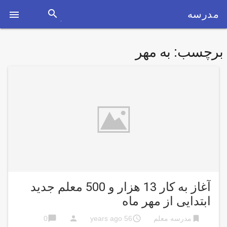
search
مدرسه

برچسب:
به مهر
آغاز به کار 13 هزار و 500 معلم جدید
ابتدایی از مهر ماه
chat_bubble
person
access_time
bookmark
مدرسه معلم
56 years ago
0