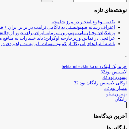
نوشته‌های تازه
تکذیب وقوع انفجار در مرز شلمچه
اعتراف رسانه صهیونیستی به ناکامی ترامپ در برابر ایران + فی
پزشکیان: وفاق ملی مهم‌ترین سرمایه ایران برای عبور از چا
عراقچی در تماس وزیرخارجه اوکراین: باید خسارات به منافع م
پاشنه آشیل‌های آمریکا؛ از کمبود مهمات تا بن‌بست راهبردی در ب
.
خرید بک لینک behtarinbacklink.com
لایسنس نود32
پسورد نود 32
اوکلی لایسنس رایگان نود 32
همیار نود 32
بهترین سئو
رایگان
آخرین دیدگاه‌ها
بایگانی‌ها