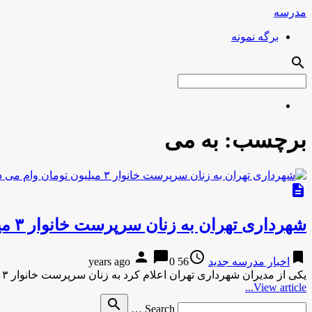
مدرسه
برگه نمونه
search
برچسب:
به می
description
شهرداری تهران به زنان سرپرست خانوار ۳ میلیون تومان وام می دهد
person
chat_bubble
access_time
bookmark
اخبار مدرسه جدید
56 years ago
0
یکی از مدیران شهرداری تهران اعلام کرد به زنان سرپرست خانوار ۳ میلیون تومان وام پرداخت می شود که قرار …
View article...
Search
search
Search …
for