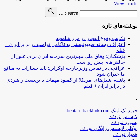
View article...
Search
search
Search …
for
نوشته‌های تازه
تکذیب وقوع انفجار در مرز شلمچه
اعتراف رسانه صهیونیستی به ناکامی ترامپ در برابر ایران +
فیلم
پزشکیان: وفاق ملی مهم‌ترین سرمایه ایران برای عبور از
چالش‌های پیش رو است
عراقچی در تماس وزیرخارجه اوکراین: باید خسارات به منافع
ما جبران شود
پاشنه آشیل‌های آمریکا؛ از کمبود مهمات تا بن‌بست راهبردی
در برابر ایران + فیلم
.
خرید بک لینک behtarinbacklink.com
لایسنس نود32
پسورد نود 32
اوکلی لایسنس رایگان نود 32
همیار نود 32