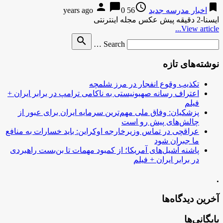
person
chat_bubble
access_time
bookmark
اخبار مدرسه جدید
56 years ago
0
ایسنا-2 دقیقه پیش عکس مجله اینترنتی
View article...
Search
search
Search …
for
نوشته‌های تازه
تکذیب وقوع انفجار در مرز شلمچه
اعتراف رسانه صهیونیستی به ناکامی ترامپ در برابر ایران +
فیلم
پزشکیان: وفاق ملی مهم‌ترین سرمایه ایران برای عبور از
چالش‌های پیش رو است
عراقچی در تماس وزیرخارجه اوکراین: باید خسارات به منافع
ما جبران شود
پاشنه آشیل‌های آمریکا؛ از کمبود مهمات تا بن‌بست راهبردی
در برابر ایران + فیلم
.
آخرین دیدگاه‌ها
بایگانی‌ها