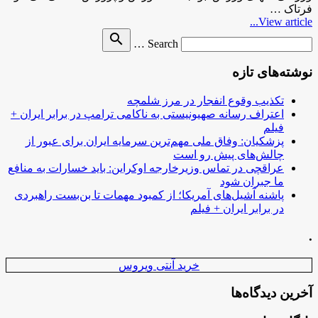
فرتاک …
View article...
Search
search
Search …
for
نوشته‌های تازه
تکذیب وقوع انفجار در مرز شلمچه
اعتراف رسانه صهیونیستی به ناکامی ترامپ در برابر ایران +
فیلم
پزشکیان: وفاق ملی مهم‌ترین سرمایه ایران برای عبور از
چالش‌های پیش رو است
عراقچی در تماس وزیرخارجه اوکراین: باید خسارات به منافع
ما جبران شود
پاشنه آشیل‌های آمریکا؛ از کمبود مهمات تا بن‌بست راهبردی
در برابر ایران + فیلم
.
خرید آنتی ویروس
آخرین دیدگاه‌ها