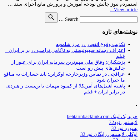
استمردم نیوز چالش بودجه آموزش و پرورش مانع اجرای سند …
View article...
Search
search
Search …
for
نوشته‌های تازه
تکذیب وقوع انفجار در مرز شلمچه
اعتراف رسانه صهیونیستی به ناکامی ترامپ در برابر ایران +
فیلم
پزشکیان: وفاق ملی مهم‌ترین سرمایه ایران برای عبور از
چالش‌های پیش رو است
عراقچی در تماس وزیرخارجه اوکراین: باید خسارات به منافع
ما جبران شود
پاشنه آشیل‌های آمریکا؛ از کمبود مهمات تا بن‌بست راهبردی
در برابر ایران + فیلم
.
خرید بک لینک behtarinbacklink.com
لایسنس نود32
پسورد نود 32
اوکلی لایسنس رایگان نود 32