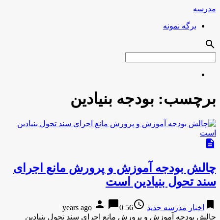
مدرسه
برگه نمونه
search
برچسب:
بودجه بنیادین
description
چالش بودجه آموزش و پرورش مانع اجرای
سند تحول بنیادین است
person
chat_bubble
access_time
bookmark
اخبار مدرسه جدید
56 years ago
0
چالش بودجه آموزش و پرورش مانع اجرای سند تحول بنیادین