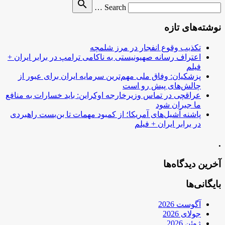
Search
search
Search …
for
نوشته‌های تازه
تکذیب وقوع انفجار در مرز شلمچه
اعتراف رسانه صهیونیستی به ناکامی ترامپ در برابر ایران +
فیلم
پزشکیان: وفاق ملی مهم‌ترین سرمایه ایران برای عبور از
چالش‌های پیش رو است
عراقچی در تماس وزیرخارجه اوکراین: باید خسارات به منافع
ما جبران شود
پاشنه آشیل‌های آمریکا؛ از کمبود مهمات تا بن‌بست راهبردی
در برابر ایران + فیلم
.
آخرین دیدگاه‌ها
بایگانی‌ها
آگوست 2026
جولای 2026
ژوئن 2026