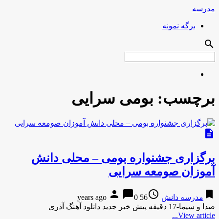
مدرسه
برگه نمونه
search
برچسب:
بومی سرایی
description
برگزاری جشنواره بومی – محلی دانش
آموزان صومعه سرایی
person
chat_bubble
access_time
bookmark
مدرسه دانش
56 years ago
0
صدا و سیما-17 دقیقه پیش خبر جدید دانلود آهنگ آذری
View article...