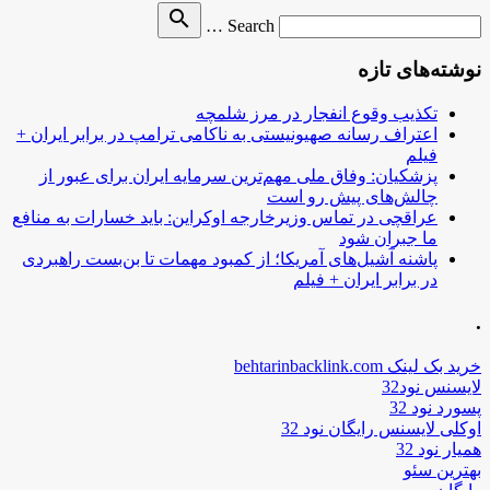
Search
search
Search …
for
نوشته‌های تازه
تکذیب وقوع انفجار در مرز شلمچه
اعتراف رسانه صهیونیستی به ناکامی ترامپ در برابر ایران +
فیلم
پزشکیان: وفاق ملی مهم‌ترین سرمایه ایران برای عبور از
چالش‌های پیش رو است
عراقچی در تماس وزیرخارجه اوکراین: باید خسارات به منافع
ما جبران شود
پاشنه آشیل‌های آمریکا؛ از کمبود مهمات تا بن‌بست راهبردی
در برابر ایران + فیلم
.
خرید بک لینک behtarinbacklink.com
لایسنس نود32
پسورد نود 32
اوکلی لایسنس رایگان نود 32
همیار نود 32
بهترین سئو