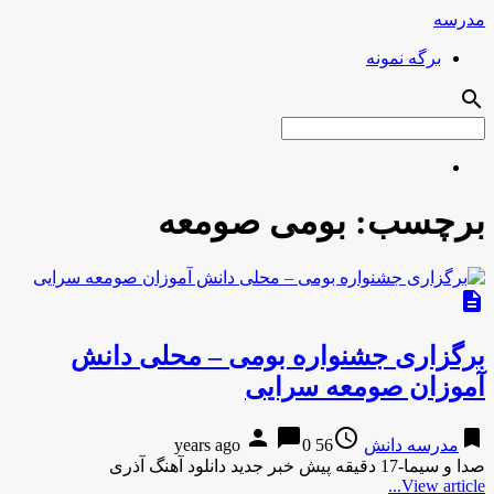
مدرسه
برگه نمونه
search
برچسب:
بومی صومعه
description
برگزاری جشنواره بومی – محلی دانش
آموزان صومعه سرایی
person
chat_bubble
access_time
bookmark
مدرسه دانش
56 years ago
0
صدا و سیما-17 دقیقه پیش خبر جدید دانلود آهنگ آذری
View article...