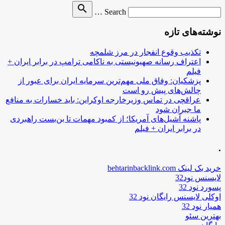
Search
search
Search …
for
نوشته‌های تازه
تکذیب وقوع انفجار در مرز شلمچه
اعتراف رسانه صهیونیستی به ناکامی ترامپ در برابر ایران +
فیلم
پزشکیان: وفاق ملی مهم‌ترین سرمایه ایران برای عبور از
چالش‌های پیش رو است
عراقچی در تماس وزیرخارجه اوکراین: باید خسارات به منافع
ما جبران شود
پاشنه آشیل‌های آمریکا؛ از کمبود مهمات تا بن‌بست راهبردی
در برابر ایران + فیلم
.
خرید بک لینک behtarinbacklink.com
لایسنس نود32
پسورد نود 32
اوکلی لایسنس رایگان نود 32
همیار نود 32
بهترین سئو