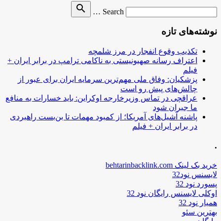
Search
search
Search …
for
نوشته‌های تازه
تکذیب وقوع انفجار در مرز شلمچه
اعتراف رسانه صهیونیستی به ناکامی ترامپ در برابر ایران +
فیلم
پزشکیان: وفاق ملی مهم‌ترین سرمایه ایران برای عبور از
چالش‌های پیش رو است
عراقچی در تماس وزیرخارجه اوکراین: باید خسارات به منافع
ما جبران شود
پاشنه آشیل‌های آمریکا؛ از کمبود مهمات تا بن‌بست راهبردی
در برابر ایران + فیلم
.
خرید بک لینک behtarinbacklink.com
لایسنس نود32
پسورد نود 32
اوکلی لایسنس رایگان نود 32
همیار نود 32
بهترین سئو