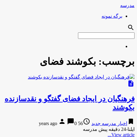
مدرسه
برگه نمونه
search
برچسب:
بکوشند فضای
description
فرهنگیان در ایجاد فضای گفتگو و نقدسازنده
بکوشند
person
chat_bubble
access_time
bookmark
اخبار مدرسه جدید
56 years ago
0
ایلنا-24 دقیقه پیش مدرسه
View article...