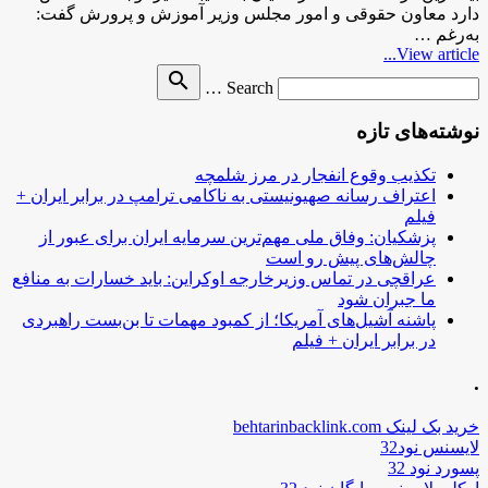
دارد معاون حقوقی و امور مجلس وزیر آموزش و پرورش گفت:
به‌رغم …
View article...
Search
search
Search …
for
نوشته‌های تازه
تکذیب وقوع انفجار در مرز شلمچه
اعتراف رسانه صهیونیستی به ناکامی ترامپ در برابر ایران +
فیلم
پزشکیان: وفاق ملی مهم‌ترین سرمایه ایران برای عبور از
چالش‌های پیش رو است
عراقچی در تماس وزیرخارجه اوکراین: باید خسارات به منافع
ما جبران شود
پاشنه آشیل‌های آمریکا؛ از کمبود مهمات تا بن‌بست راهبردی
در برابر ایران + فیلم
.
خرید بک لینک behtarinbacklink.com
لایسنس نود32
پسورد نود 32