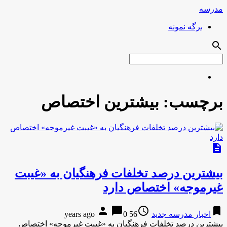
مدرسه
برگه نمونه
search
برچسب:
بیشترین اختصاص
description
بیشترین درصد تخلفات فرهنگیان به «غیبت
غیرموجه» اختصاص دارد
person
chat_bubble
access_time
bookmark
اخبار مدرسه جدید
56 years ago
0
بیشترین درصد تخلفات فرهنگیان به «غیبت غیرموجه» اختصاص