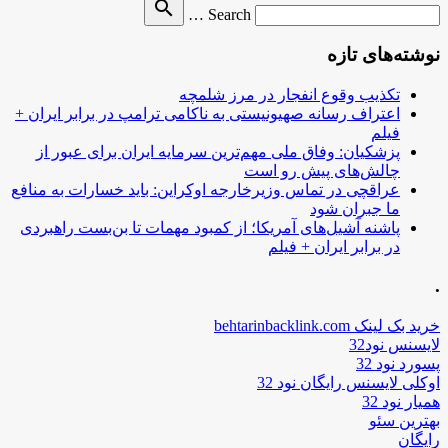
Search
search
Search …
for
نوشته‌های تازه
تکذیب وقوع انفجار در مرز شلمچه
اعتراف رسانه صهیونیستی به ناکامی ترامپ در برابر ایران +
فیلم
پزشکیان: وفاق ملی مهم‌ترین سرمایه ایران برای عبور از
چالش‌های پیش رو است
عراقچی در تماس وزیرخارجه اوکراین: باید خسارات به منافع
ما جبران شود
پاشنه آشیل‌های آمریکا؛ از کمبود مهمات تا بن‌بست راهبردی
در برابر ایران + فیلم
.
خرید بک لینک behtarinbacklink.com
لایسنس نود32
پسورد نود 32
اوکلی لایسنس رایگان نود 32
همیار نود 32
بهترین سئو
رایگان