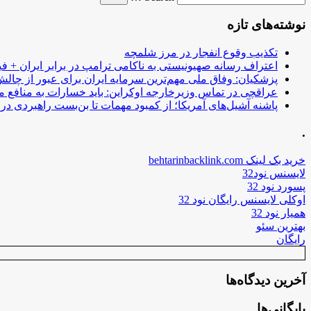
نوشته‌های تازه
تکذیب وقوع انفجار در مرز شلمچه
اعتراف رسانه صهیونیستی به ناکامی ترامپ در برابر ایران + فی
پزشکیان: وفاق ملی مهم‌ترین سرمایه ایران برای عبور از چا
عراقچی در تماس وزیرخارجه اوکراین: باید خسارات به منافع م
پاشنه آشیل‌های آمریکا؛ از کمبود مهمات تا بن‌بست راهبردی در ب
.
خرید بک لینک behtarinbacklink.com
لایسنس نود32
پسورد نود 32
اوکلی لایسنس رایگان نود 32
همیار نود 32
بهترین سئو
رایگان
آخرین دیدگاه‌ها
بایگانی‌ها