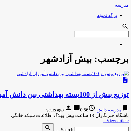
مدرسه
برگه نمونه
search
برچسب:
بیش آزادشهر
description
توزیع بیش از 100بسته بهداشتی بین دانش آموزان آزادشهر
person
chat_bubble
access_time
bookmark
مدرسه دانش
56 years ago
0
باشگاه خبرنگاران-18 ساعت پیش وبلاگ اطلاعات شبکه خانگی
View article...
Search
search
Search …
for