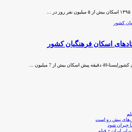
لم
لش‌های پیش رو است
ا جبران شود
رابر ایران + فیلم