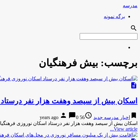
مدرسه
برگه نمونه
search
برچسب:
بیش فرهنگیان
description
اسکان بیش از سیصد وهفت هزار نفر درستاد ا
person
chat_bubble
access_time
bookmark
اخبار مدرسه جدید
56 years ago
0
اسکان بیش از سیصد وهفت هزار نفر درستاد اسکان نوروزی فرهنگیان یزدباشگاه خبرنگاران-18 دقیق
View article...