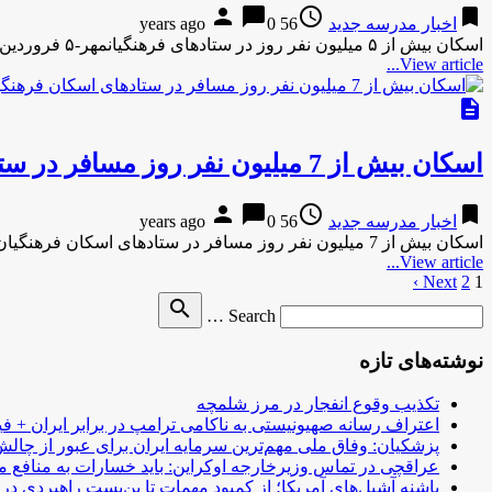
person
chat_bubble
access_time
bookmark
اخبار مدرسه جدید
56 years ago
0
اسکان بیش از ۵ میلیون نفر روز در ستادهای فرهنگیانمهر-۵ فروردین ۱۳۹۵ اسکان بیش از ۵ میلیون نفر روز در …
View article...
description
اسکان بیش از 7 میلیون نفر روز مسافر در ستادهای اسکان فرهنگیان کشور
person
chat_bubble
access_time
bookmark
اخبار مدرسه جدید
56 years ago
0
اسکان بیش از 7 میلیون نفر روز مسافر در ستادهای اسکان فرهنگیان کشورایسنا-49 دقیقه پیش اسکان بیش از 7 میلیون …
View article...
1
2
Next ›
صفحه‌بندی
Search
search
نوشته‌ها
Search …
for
نوشته‌های تازه
تکذیب وقوع انفجار در مرز شلمچه
اعتراف رسانه صهیونیستی به ناکامی ترامپ در برابر ایران + فی
پزشکیان: وفاق ملی مهم‌ترین سرمایه ایران برای عبور از چا
عراقچی در تماس وزیرخارجه اوکراین: باید خسارات به منافع م
پاشنه آشیل‌های آمریکا؛ از کمبود مهمات تا بن‌بست راهبردی در ب