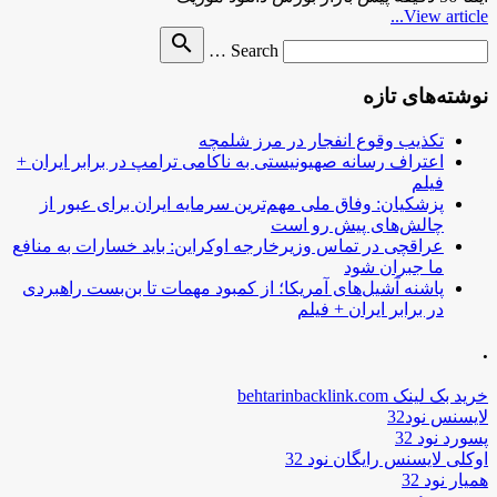
View article...
Search
search
Search …
for
نوشته‌های تازه
تکذیب وقوع انفجار در مرز شلمچه
اعتراف رسانه صهیونیستی به ناکامی ترامپ در برابر ایران +
فیلم
پزشکیان: وفاق ملی مهم‌ترین سرمایه ایران برای عبور از
چالش‌های پیش رو است
عراقچی در تماس وزیرخارجه اوکراین: باید خسارات به منافع
ما جبران شود
پاشنه آشیل‌های آمریکا؛ از کمبود مهمات تا بن‌بست راهبردی
در برابر ایران + فیلم
.
خرید بک لینک behtarinbacklink.com
لایسنس نود32
پسورد نود 32
اوکلی لایسنس رایگان نود 32
همیار نود 32