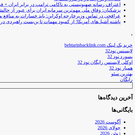
اعتراف رسانه صهیونیستی به ناکامی ترامپ در برابر ایران + فی
پزشکیان: وفاق ملی مهم‌ترین سرمایه ایران برای عبور از چا
عراقچی در تماس وزیرخارجه اوکراین: باید خسارات به منافع م
پاشنه آشیل‌های آمریکا؛ از کمبود مهمات تا بن‌بست راهبردی در ب
.
خرید بک لینک behtarinbacklink.com
لایسنس نود32
پسورد نود 32
اوکلی لایسنس رایگان نود 32
همیار نود 32
بهترین سئو
رایگان
آخرین دیدگاه‌ها
بایگانی‌ها
آگوست 2026
جولای 2026
ژوئن 2026