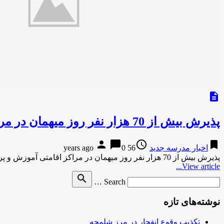
description
پذیرش بیش از 70 هزار نفر روز میهمان در مراکز اقامتی آموزش و پرورش کردستان
person
chat_bubble
access_time
bookmark
اخبار مدرسه جدید
56 years ago
0
پذیرش بیش از 70 هزار نفر روز میهمان در مراکز اقامتی آموزش و پرورش کردستانباشگاه خبرنگاران-18 دقیقه پیش پذیرش بیش …
View article...
Search
search
Search …
for
نوشته‌های تازه
تکذیب وقوع انفجار در مرز شلمچه