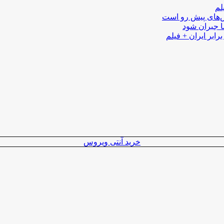
لم
لش‌های پیش رو است
ا جبران شود
رابر ایران + فیلم
خرید آنتی ویروس