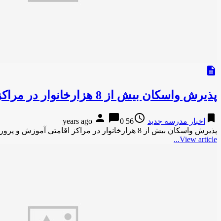
description
پذیرش واسکان بیش از 8 هزارخانوار در مراکز اقامتی آموزش و پرورش کردستان
person
chat_bubble
access_time
bookmark
اخبار مدرسه جدید
56 years ago
0
پذیرش واسکان بیش از 8 هزارخانوار در مراکز اقامتی آموزش و پرورش کردستانباشگاه خبرنگاران-22 ساعت پیش پذیرش واسکان بیش از …
View article...