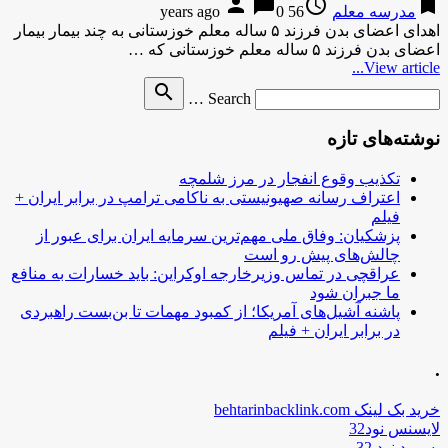
person
chat_bubble
access_time
bookmark
مدرسه معلم
56 years ago
0
اهدای اعضای بدن فرزند ۵ ساله معلم خوزستانی به چند بیمار بیمار
اعضای بدن فرزند ۵ ساله معلم خوزستانی که …
View article...
Search
search
Search …
for
نوشته‌های تازه
تکذیب وقوع انفجار در مرز شلمچه
اعتراف رسانه صهیونیستی به ناکامی ترامپ در برابر ایران +
فیلم
پزشکیان: وفاق ملی مهم‌ترین سرمایه ایران برای عبور از
چالش‌های پیش رو است
عراقچی در تماس وزیرخارجه اوکراین: باید خسارات به منافع
ما جبران شود
پاشنه آشیل‌های آمریکا؛ از کمبود مهمات تا بن‌بست راهبردی
در برابر ایران + فیلم
.
خرید بک لینک behtarinbacklink.com
لایسنس نود32
پسورد نود 32