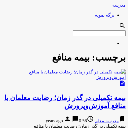
مدرسه
برگه نمونه
search
برچسب:
بیمه منافع
description
بیمه تکمیلی در گذر زمان؛ رضایت معلمان یا
منافع آموزش‌وپرورش
person
chat_bubble
access_time
bookmark
مدرسه معلم
56 years ago
0
بیمه تکمیلی در گذر زمان؛ رضایت معلمان یا منافع