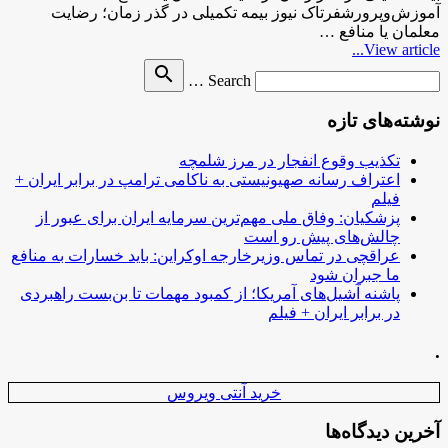
آموزش‌وپرورشفرتاک نیوز بیمه تکمیلی در گذر زمان؛ رضایت
معلمان یا منافع …
View article...
Search
search
Search …
for
نوشته‌های تازه
تکذیب وقوع انفجار در مرز شلمچه
اعتراف رسانه صهیونیستی به ناکامی ترامپ در برابر ایران +
فیلم
پزشکیان: وفاق ملی مهم‌ترین سرمایه ایران برای عبور از
چالش‌های پیش رو است
عراقچی در تماس وزیرخارجه اوکراین: باید خسارات به منافع
ما جبران شود
پاشنه آشیل‌های آمریکا؛ از کمبود مهمات تا بن‌بست راهبردی
در برابر ایران + فیلم
.
خرید آنتی ویروس
آخرین دیدگاه‌ها