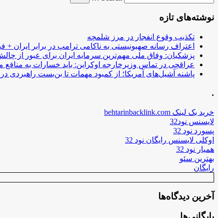
نوشته‌های تازه
تکذیب وقوع انفجار در مرز شلمچه
اعتراف رسانه صهیونیستی به ناکامی ترامپ در برابر ایران + فی
پزشکیان: وفاق ملی مهم‌ترین سرمایه ایران برای عبور از چا
عراقچی در تماس وزیرخارجه اوکراین: باید خسارات به منافع م
پاشنه آشیل‌های آمریکا؛ از کمبود مهمات تا بن‌بست راهبردی در ب
.
خرید بک لینک behtarinbacklink.com
لایسنس نود32
پسورد نود 32
اوکلی لایسنس رایگان نود 32
همیار نود 32
بهترین سئو
رایگان
آخرین دیدگاه‌ها
بایگانی‌ها