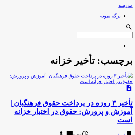
مدرسه
برگه نمونه
search
برچسب:
تأخیر خزانه
description
تأخیر ۳ روزه در پرداخت حقوق فرهنگیان |
آموزش و پرورش: حقوق در اختیار خزانه
است
person
chat_bubble
access_time
bookmark