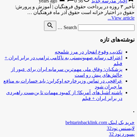
اخبار مدرسه جدید
56 years ago
0
تأخیر ۳ روزه در پرداخت حقوق فرهنگیان | آموزش و پرورش:
حقوق در اختیار خزانه است حقوق آذر ماه فرهنگیان …
View article...
Search
search
Search …
for
نوشته‌های تازه
تکذیب وقوع انفجار در مرز شلمچه
اعتراف رسانه صهیونیستی به ناکامی ترامپ در برابر ایران +
فیلم
پزشکیان: وفاق ملی مهم‌ترین سرمایه ایران برای عبور از
چالش‌های پیش رو است
عراقچی در تماس وزیرخارجه اوکراین: باید خسارات به منافع
ما جبران شود
پاشنه آشیل‌های آمریکا؛ از کمبود مهمات تا بن‌بست راهبردی
در برابر ایران + فیلم
.
خرید بک لینک behtarinbacklink.com
لایسنس نود32
پسورد نود 32