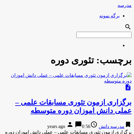
مدرسه
برگه نمونه
search
برچسب:
تئوری دوره
description
برگزاری ازمون تئوری مسابقات علمی –
عملی دانش اموزان دوره متوسطه
person
chat_bubble
access_time
bookmark
مدرسه دانش
56 years ago
0
برگزاری ازمون تئوری مسابقات علمی – عملی دانش اموزان دوره