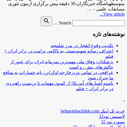
متوسطهباشگاه خبرنگاران-30 دقیقه پیش برگزاری ازمون تئوری
مسابقات علمی – …
View article...
Search
search
Search …
for
نوشته‌های تازه
تکذیب وقوع انفجار در مرز شلمچه
اعتراف رسانه صهیونیستی به ناکامی ترامپ در برابر ایران +
فیلم
پزشکیان: وفاق ملی مهم‌ترین سرمایه ایران برای عبور از
چالش‌های پیش رو است
عراقچی در تماس وزیرخارجه اوکراین: باید خسارات به منافع
ما جبران شود
پاشنه آشیل‌های آمریکا؛ از کمبود مهمات تا بن‌بست راهبردی
در برابر ایران + فیلم
.
خرید بک لینک behtarinbacklink.com
لایسنس نود32
پسورد نود 32