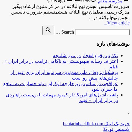
مدرسه معلم
56 years ago
0
ضرورت تاسیس انجمن نهج‌البلاغه در مراکز متبوع ارشاد/ پیگیر
مدرک رسمی معلمان نهج البلاغه هستیمتسنیم ضرورت تاسیس
انجمن نهج‌البلاغه در …
View article...
Search
search
Search …
for
نوشته‌های تازه
تکذیب وقوع انفجار در مرز شلمچه
اعتراف رسانه صهیونیستی به ناکامی ترامپ در برابر ایران +
فیلم
پزشکیان: وفاق ملی مهم‌ترین سرمایه ایران برای عبور از
چالش‌های پیش رو است
عراقچی در تماس وزیرخارجه اوکراین: باید خسارات به منافع
ما جبران شود
پاشنه آشیل‌های آمریکا؛ از کمبود مهمات تا بن‌بست راهبردی
در برابر ایران + فیلم
.
خرید بک لینک behtarinbacklink.com
لایسنس نود32