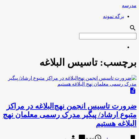
مدرسه
برگه نمونه
search
برچسب:
تاسیس البلاغه
description
ضرورت تاسیس انجمن نهج‌البلاغه در مراکز
متبوع ارشاد/ پیگیر مدرک رسمی معلمان نهج
البلاغه هستیم
person
chat_bubble
access_time
bookmark