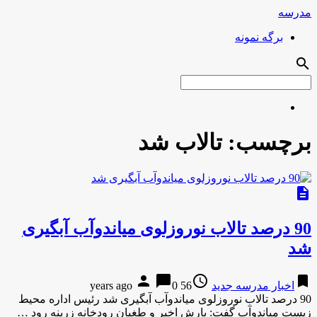
مدرسه
برگه نمونه
search
برچسب:
تالاب شد
description
90 درصد تالاب نوروزلوی میاندوآب آبگیری
شد
person
chat_bubble
access_time
bookmark
اخبار مدرسه جدید
56 years ago
0
90 درصد تالاب نوروزلوی میاندوآب آبگیری شد رئیس اداره محیط
زیست میاندوآب گفت: بارش اخیر و طغیان رودخانه زرینه رود …