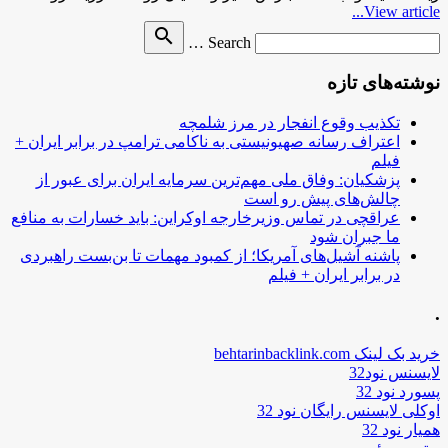
View article...
Search
search
Search …
for
نوشته‌های تازه
تکذیب وقوع انفجار در مرز شلمچه
اعتراف رسانه صهیونیستی به ناکامی ترامپ در برابر ایران +
فیلم
پزشکیان: وفاق ملی مهم‌ترین سرمایه ایران برای عبور از
چالش‌های پیش رو است
عراقچی در تماس وزیرخارجه اوکراین: باید خسارات به منافع
ما جبران شود
پاشنه آشیل‌های آمریکا؛ از کمبود مهمات تا بن‌بست راهبردی
در برابر ایران + فیلم
.
خرید بک لینک behtarinbacklink.com
لایسنس نود32
پسورد نود 32
اوکلی لایسنس رایگان نود 32
همیار نود 32