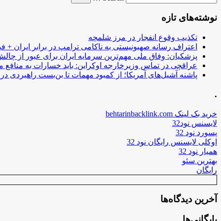
نوشته‌های تازه
تکذیب وقوع انفجار در مرز شلمچه
اعتراف رسانه صهیونیستی به ناکامی ترامپ در برابر ایران + فی
پزشکیان: وفاق ملی مهم‌ترین سرمایه ایران برای عبور از چا
عراقچی در تماس وزیرخارجه اوکراین: باید خسارات به منافع م
پاشنه آشیل‌های آمریکا؛ از کمبود مهمات تا بن‌بست راهبردی در ب
.
خرید بک لینک behtarinbacklink.com
لایسنس نود32
پسورد نود 32
اوکلی لایسنس رایگان نود 32
همیار نود 32
بهترین سئو
رایگان
آخرین دیدگاه‌ها
بایگانی‌ها