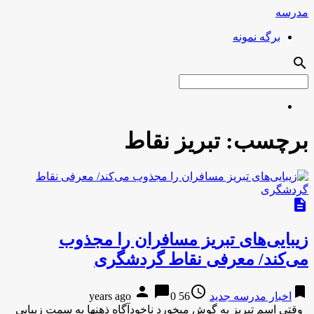
مدرسه
برگه نمونه
search
برچسب:
تبریز نقاط
description
زیبایی‌های تبریز مسافران را مجذوب
می‌کند/ معرفی نقاط گردشگری
person
chat_bubble
access_time
bookmark
اخبار مدرسه جدید
56 years ago
0
وقتی اسم تبریز به گوش میخورد ناخودآگاه ذهنها به سمت زیبایی