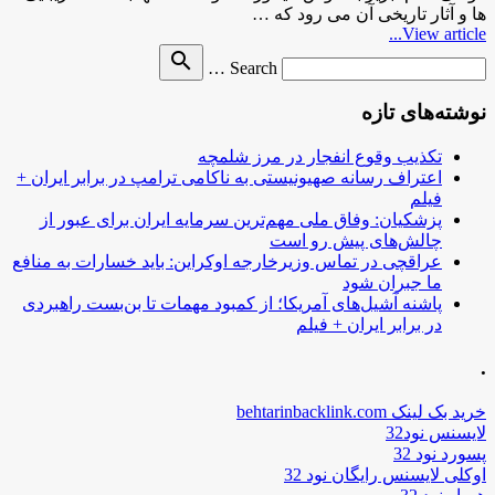
ها و آثار تاریخی آن می رود که …
View article...
Search
search
Search …
for
نوشته‌های تازه
تکذیب وقوع انفجار در مرز شلمچه
اعتراف رسانه صهیونیستی به ناکامی ترامپ در برابر ایران +
فیلم
پزشکیان: وفاق ملی مهم‌ترین سرمایه ایران برای عبور از
چالش‌های پیش رو است
عراقچی در تماس وزیرخارجه اوکراین: باید خسارات به منافع
ما جبران شود
پاشنه آشیل‌های آمریکا؛ از کمبود مهمات تا بن‌بست راهبردی
در برابر ایران + فیلم
.
خرید بک لینک behtarinbacklink.com
لایسنس نود32
پسورد نود 32
اوکلی لایسنس رایگان نود 32