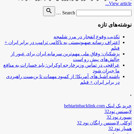
View article...
Search
search
Search …
for
نوشته‌های تازه
تکذیب وقوع انفجار در مرز شلمچه
اعتراف رسانه صهیونیستی به ناکامی ترامپ در برابر ایران +
فیلم
پزشکیان: وفاق ملی مهم‌ترین سرمایه ایران برای عبور از
چالش‌های پیش رو است
عراقچی در تماس وزیرخارجه اوکراین: باید خسارات به منافع
ما جبران شود
پاشنه آشیل‌های آمریکا؛ از کمبود مهمات تا بن‌بست راهبردی
در برابر ایران + فیلم
.
خرید بک لینک behtarinbacklink.com
لایسنس نود32
پسورد نود 32
اوکلی لایسنس رایگان نود 32
همیار نود 32