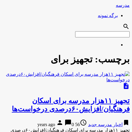
مدرسه
برگه نمونه
search
برچسب:
تجهیز برای
description
تجهیز ۱۱هزار مدرسه برای اسکان
فرهنگیان/افزایش۶۰درصدی درخواست‌ها
person
chat_bubble
access_time
bookmark
اخبار مدرسه جدید
56 years ago
0
تجهیز ۱۱هزار مدرسه برای اسکان فرهنگیان/افزایش۶۰درصدی