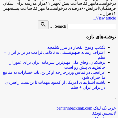
درخواست‌هامهر-22 ساعت پیش تجهیز ۱۱هزار مدرسه برای اسکان
فرهنگیان/افزایش۶۰درصدی درخواست‌ها مهر-22 ساعت پیشتجهیز
۱۱هزار …
View article...
Search
search
Search …
for
نوشته‌های تازه
تکذیب وقوع انفجار در مرز شلمچه
اعتراف رسانه صهیونیستی به ناکامی ترامپ در برابر ایران +
فیلم
پزشکیان: وفاق ملی مهم‌ترین سرمایه ایران برای عبور از
چالش‌های پیش رو است
عراقچی در تماس وزیرخارجه اوکراین: باید خسارات به منافع
ما جبران شود
پاشنه آشیل‌های آمریکا؛ از کمبود مهمات تا بن‌بست راهبردی
در برابر ایران + فیلم
.
خرید بک لینک behtarinbacklink.com
لایسنس نود32