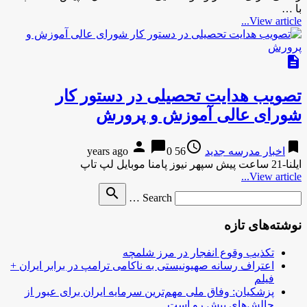
با …
View article...
description
تصویب هدایت تحصیلی در دستور کار
شورای عالی آموزش و پرورش
person
chat_bubble
access_time
bookmark
اخبار مدرسه جدید
56 years ago
0
ایلنا-21 ساعت پیش سپهر نیوز پامنا موبایل لپ تاپ
View article...
Search
search
Search …
for
نوشته‌های تازه
تکذیب وقوع انفجار در مرز شلمچه
اعتراف رسانه صهیونیستی به ناکامی ترامپ در برابر ایران +
فیلم
پزشکیان: وفاق ملی مهم‌ترین سرمایه ایران برای عبور از
چالش‌های پیش رو است