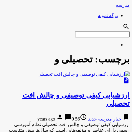
مدرسه
برگه نمونه
search
برچسب:
تحصیلی و
description
ارزشیابی کیفی توصیفی و چالش افت
تحصیلی
person
chat_bubble
access_time
bookmark
اخبار مدرسه جدید
56 years ago
0
ارزشیابی کیفی توصیفی و چالش افت تحصیلی نظام آموزشی
رسمی دارای عناصر و مؤلفه­‌هایی است که سال‌ها پیش متناسب