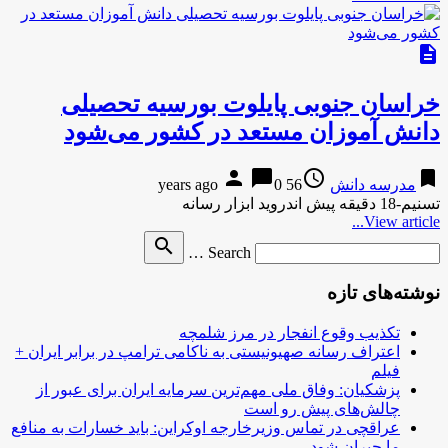
description
خراسان جنوبی پایلوت بورسیه تحصیلی
دانش آموزان مستعد در کشور می‌شود
person
chat_bubble
access_time
bookmark
مدرسه دانش
56 years ago
0
تسنیم-18 دقیقه پیش اندروید ابزار رسانه
View article...
Search
search
Search …
for
نوشته‌های تازه
تکذیب وقوع انفجار در مرز شلمچه
اعتراف رسانه صهیونیستی به ناکامی ترامپ در برابر ایران +
فیلم
پزشکیان: وفاق ملی مهم‌ترین سرمایه ایران برای عبور از
چالش‌های پیش رو است
عراقچی در تماس وزیرخارجه اوکراین: باید خسارات به منافع
ما جبران شود