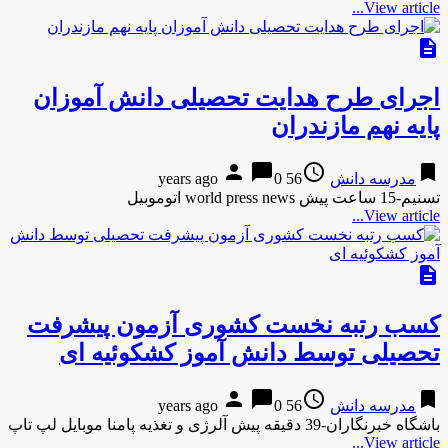
View article...
description
اجرای طرح هدایت تحصیلی دانش آموزان
پایه نهم مازندران
person
chat_bubble
access_time
bookmark
مدرسه دانش
56 years ago
0
تسنیم-15 ساعت پیش world press news اتوموبیل
View article...
description
کسب رتبه نخست کشوری آزمون پیشرفت
تحصیلی توسط دانش آموز کشکوئیه ای
person
chat_bubble
access_time
bookmark
مدرسه دانش
56 years ago
0
باشگاه خبرنگاران-39 دقیقه پیش آلرژی و تغذیه پامنا موبایل لپ تاپ
View article...