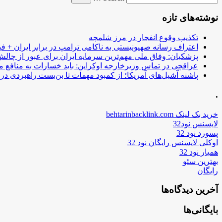
نوشته‌های تازه
تکذیب وقوع انفجار در مرز شلمچه
اعتراف رسانه صهیونیستی به ناکامی ترامپ در برابر ایران + فی
پزشکیان: وفاق ملی مهم‌ترین سرمایه ایران برای عبور از چا
عراقچی در تماس وزیرخارجه اوکراین: باید خسارات به منافع م
پاشنه آشیل‌های آمریکا؛ از کمبود مهمات تا بن‌بست راهبردی در ب
.
خرید بک لینک behtarinbacklink.com
لایسنس نود32
پسورد نود 32
اوکلی لایسنس رایگان نود 32
همیار نود 32
بهترین سئو
رایگان
آخرین دیدگاه‌ها
بایگانی‌ها