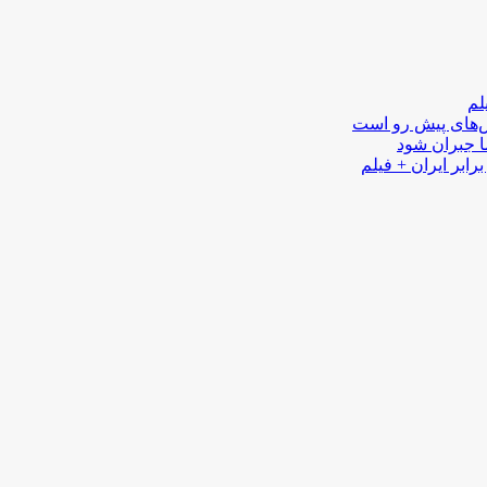
لم
لش‌های پیش رو است
ا جبران شود
رابر ایران + فیلم