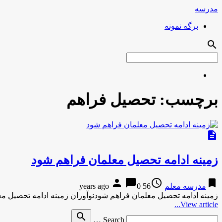
مدرسه
برگه نمونه
search
برچسب:
تحصیل فراهم
description
زمینه ادامه تحصیل معلمان فراهم شود
person
chat_bubble
access_time
bookmark
مدرسه معلم
56 years ago
0
زمینه ادامه تحصیل معلمان فراهم شودنوآوران زمینه ادامه تحصیل مع
View article...
Search
search
Search …
for