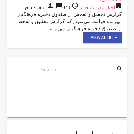
person
chat_bubble
access_time
bookmark
اخبار مدرسه جدید
56 years ago
0
گزارش تحقیق و تفحص از صندوق ذخیره فرهنگیان
مهرماه قرائت می‌شودرکنا گزارش تحقیق و تفحص
از صندوق ذخیره فرهنگیان مهرماه …
VIEW ARTICLE...
search
Search
Search …
for