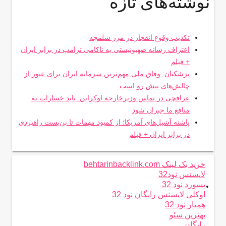
نوشته‌های تازه
تکذیب وقوع انفجار در مرز شلمچه
اعتراف رسانه صهیونیستی به ناکامی ترامپ در برابر ایران
+ فیلم
پزشکیان: وفاق ملی مهم‌ترین سرمایه ایران برای عبور از
چالش‌های پیش رو است
عراقچی در تماس وزیرخارجه اوکراین: باید خسارات به
منافع ما جبران شود
پاشنه آشیل‌های آمریکا؛ از کمبود مهمات تا بن‌بست راهبردی
در برابر ایران + فیلم
خرید بک لینک behtarinbacklink.com
لایسنس نود32
.
پسورد نود 32
اوکلی لایسنس رایگان نود 32
همیار نود 32
بهترین سئو
رایگان