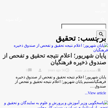

مدرسه
search
برگه نمونه
search
برچسب:
تحقیق
پایان شهریور؛ اعلام نتیجه تحقیق و تفحص از
صندوق ذخیره فرهنگیان
chat_bubble
person
access_time
bookmark
دسته‌بندی نشده
56 years ago
0
پایان شهریور؛ اعلام نتیجه تحقیق و تفحص از صندوق ذخیره
فرهنگیانتسنیم پایان شهریور؛ اعلام نتیجه تحقیق و تفحص از
صندوق …
View article...