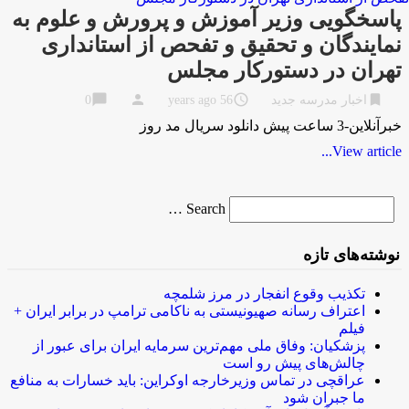
پاسخگویی وزیر آموزش و پرورش و علوم به
نمایندگان و تحقیق و تفحص از استانداری‌
تهران در دستورکار مجلس
chat_bubble
person
access_time
bookmark
اخبار مدرسه جدید
56 years ago
0
خبرآنلاین-3 ساعت پیش دانلود سریال مد روز
View article...
Search
Search …
for
نوشته‌های تازه
تکذیب وقوع انفجار در مرز شلمچه
اعتراف رسانه صهیونیستی به ناکامی ترامپ در برابر ایران +
فیلم
پزشکیان: وفاق ملی مهم‌ترین سرمایه ایران برای عبور از
چالش‌های پیش رو است
عراقچی در تماس وزیرخارجه اوکراین: باید خسارات به منافع
ما جبران شود